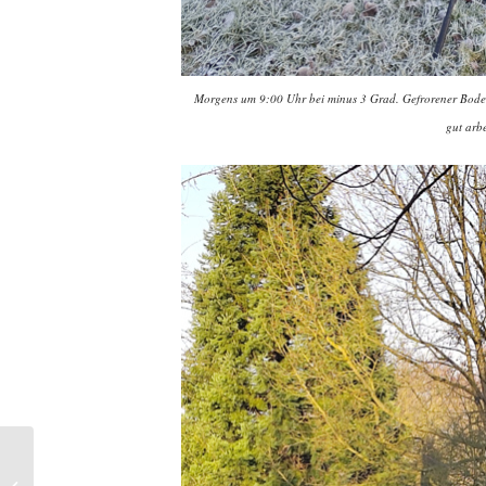
Morgens um 9:00 Uhr bei minus 3 Grad. Gefrorener Bode
gut arb
Ökologisch feiern:
Moorkiefern aus dem