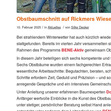
Obstbaumschnitt auf Rickmers Wiese
/
/
10. Februar 2025
in
Aktuelles
von
Silke Depker
Bei strahlendem Winterwetter hat auch kürzlich wiede
stattgefunden. Bereits im vierten Jahr versammelten 
Rahmen des Programms
BENE-Aktiv
gemeinsam Obs
In diesem Jahr beteiligen sich sechs kompetente und 
Sechs Obstbäume wurden einem fachgerechten Ertrags
wesentliche Arbeitsschritte: Begutachten, beraten, s
Schritte erfordern Zeit, Geduld und Präzision – und s
anregende Gespräche und ein intensives Gemeinscha
Unter Anleitung unserer erfahrenen Baumexperten
Do
Anfänger wertvolle Einblicke in die Kunst des Obstba
unter stetiger, persönlicher Beratung selbst Hand an