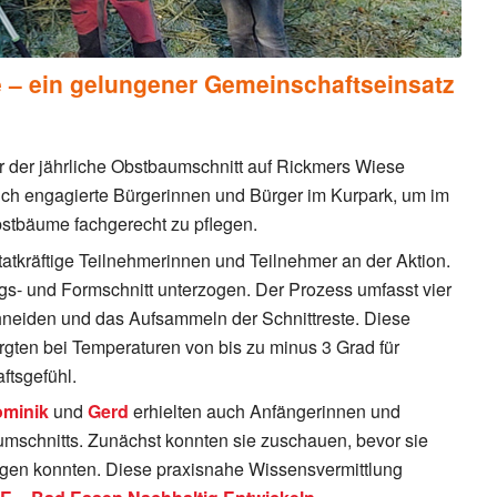
 – ein gelungener Gemeinschaftseinsatz
r der jährliche Obstbaumschnitt auf Rickmers Wiese
sich engagierte Bürgerinnen und Bürger im Kurpark, um im
tbäume fachgerecht zu pflegen.
tatkräftige Teilnehmerinnen und Teilnehmer an der Aktion.
- und Formschnitt unterzogen. Der Prozess umfasst vier
chneiden und das Aufsammeln der Schnittreste. Diese
orgten bei Temperaturen von bis zu minus 3 Grad für
ftsgefühl.
minik
und
Gerd
erhielten auch Anfängerinnen und
umschnitts. Zunächst konnten sie zuschauen, bevor sie
legen konnten. Diese praxisnahe Wissensvermittlung