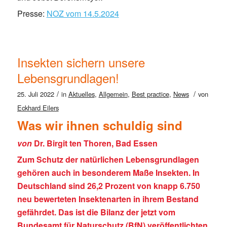
Presse:
NOZ vom 14.5.2024
Insekten sichern unsere
Lebensgrundlagen!
/
/
25. Juli 2022
in
Aktuelles
,
Allgemein
,
Best practice
,
News
von
Eckhard Eilers
Was wir ihnen schuldig sind
von
Dr. Birgit ten Thoren, Bad Essen
Zum Schutz der natürlichen Lebensgrundlagen
gehören auch in besonderem Maße Insekten. In
Deutschland sind 26,2 Prozent von knapp 6.750
neu bewerteten Insektenarten in ihrem Bestand
gefährdet. Das ist die Bilanz der jetzt vom
Bundesamt für Naturschutz (BfN) veröffentlichten